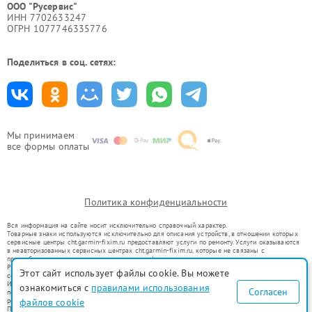
ООО "Русервис"
ИНН 7702633247
ОГРН 1077746335776
Поделиться в соц. сетях:
Мы принимаем
все формы оплаты
Политика конфиденциальности
Вся информация на сайте носит исключительно справочный характер.
Товарные знаки используются исключительно для описания устройств, в отношении которых
сервисные центры cht.garmin-fixim.ru предоставляют услуги по ремонту. Услуги оказываются
в неавторизованных сервисных центрах cht.garmin-fixim.ru, которые не связаны с
правообладателями товарных знаков или их официальными представителями.
Ремонт осуществляется для устройств, уже введенных в гражданский оборот в соответствии
Этот сайт использует файлы cookie. Вы можете
со статьей 1487 ГК РФ.
Использование товарных знаков не преследует цели индивидуализации услуг или введения
ознакомиться с
правилами использования
Согласен
потребителей в заблуждение, а служит для информирования о предоставляемых услугах по
ремонту техники указанных брендов.
файлов cookie
Представленная на сайте информация не является публичной офертой, определяемой