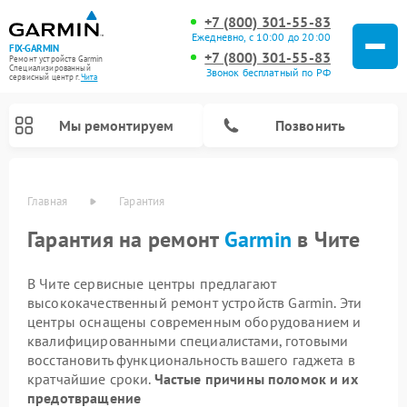
+7 (800) 301-55-83
Ежедневно, с 10:00 до 20:00
FIX-GARMIN
+7 (800) 301-55-83
Ремонт устройств Garmin
Специализированный
Звонок бесплатный по РФ
cервисный центр г.
Чита
Мы ремонтируем
Позвонить
Главная
Гарантия
Гарантия на ремонт
Garmin
в Чите
В Чите сервисные центры предлагают
высококачественный ремонт устройств Garmin. Эти
центры оснащены современным оборудованием и
квалифицированными специалистами, готовыми
восстановить функциональность вашего гаджета в
Ремонт видеорегистраторов Garmin
Ремонт велокомпьютеров Garmin
Ремонт спутниковых телефонов Garmin
кратчайшие сроки.
Частые причины поломок и их
предотвращение