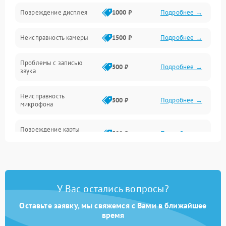
Оптика
Повреждение дисплея
1000 ₽
Подробнее →
Программное обеспечение
Неисправность камеры
1500 ₽
Подробнее →
Проблемы с записью
500 ₽
Подробнее →
звука
Неисправность
500 ₽
Подробнее →
микрофона
Повреждение карты
500 ₽
Подробнее →
памяти (слот)
Неисправность кнопок
300 ₽
Подробнее →
управления
У Вас остались вопросы?
Проблемы с пайкой на
1000 ₽
Подробнее →
плате
Оставьте заявку, мы свяжемся с Вами в ближайшее
время