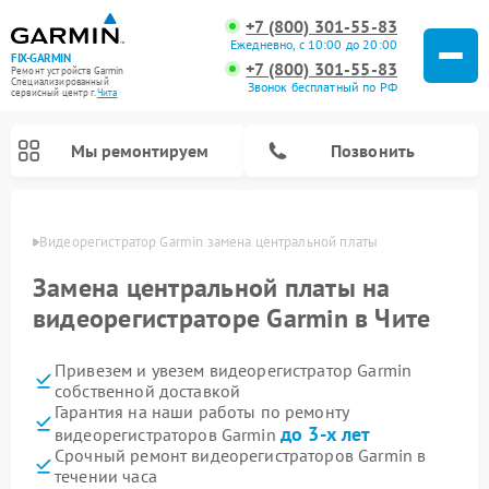
+7 (800) 301-55-83
Ежедневно, с 10:00 до 20:00
FIX-GARMIN
+7 (800) 301-55-83
Ремонт устройств Garmin
Специализированный
Звонок бесплатный по РФ
cервисный центр г.
Чита
Мы ремонтируем
Позвонить
 Чите
Видеорегистратор Garmin замена центральной платы
Замена центральной платы на
видеорегистраторе Garmin в Чите
Привезем и увезем видеорегистратор Garmin
собственной доставкой
Гарантия на наши работы по ремонту
до 3-х лет
видеорегистраторов Garmin
Ремонт спутниковых телефонов Garmin
Ремонт велокомпьютеров Garmin
Срочный ремонт видеорегистраторов Garmin в
течении часа