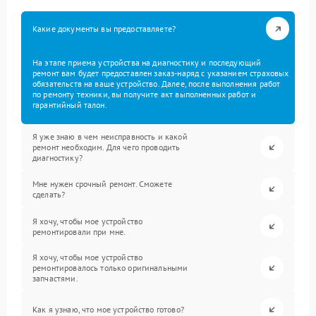
Какие документы вы предоставляете?
На этапе приема устройства на диагностику и последующий
ремонт вам будет предоставлен заказ-наряд с указанием страховых
обязательств на ваше устройство. Далее, после выполнения работ
по ремонту техники, вы получите акт выполненных работ и
гарантийный талон.
Я уже знаю в чем неисправность и какой
ремонт необходим. Для чего проводить
диагностику?
Мне нужен срочный ремонт. Сможете
сделать?
Я хочу, чтобы мое устройство
ремонтировали при мне.
Я хочу, чтобы мое устройство
ремонтировалось только оригинальными
запчастями.
Как я узнаю, что мое устройство готово?