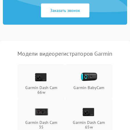
Неисправность
2000 ₽
Подробнее →
процессора
Заказать звонок
Неисправность разъемов
500 ₽
Подробнее →
(USB, HDMI)
Проблемы с зарядкой
500 ₽
Подробнее →
устройства
Модели видеорегистраторов Garmin
Неисправность GPS-
1000 ₽
Подробнее →
модуля
Повреждение внутренних
500 ₽
Подробнее →
проводов
Garmin Dash Cam
Garmin BabyCam
66w
Неисправность системы
1000 ₽
Подробнее →
охлаждения
Проблемы с Wi-Fi-
1000 ₽
Подробнее →
модулем
Garmin Dash Cam
Garmin Dash Cam
35
65w