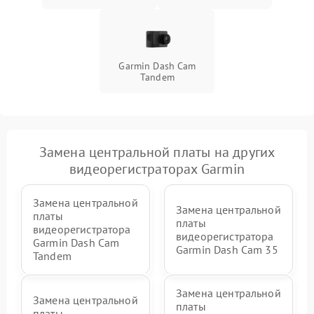
Неисправность датчика
500 ₽
Подробнее →
движения
Неисправность системы
Garmin Dash Cam
1500 ₽
Подробнее →
стабилизации
Tandem
Неисправность
300 ₽
Подробнее →
индикаторов
Замена центральной платы на других
Неисправность системы
1000 ₽
Подробнее →
записи (пропуск кадров)
видеорегистраторах Garmin
Замена центральной
Замена центральной
платы
платы
видеорегистратора
видеорегистратора
Garmin Dash Cam
Garmin Dash Cam 35
Tandem
Замена центральной
Замена центральной
платы
платы