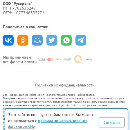
ООО "Русервис"
ИНН 7702633247
ОГРН 1077746335776
Поделиться в соц. сетях:
Мы принимаем
все формы оплаты
Политика конфиденциальности
Вся информация на сайте носит исключительно справочный характер.
Товарные знаки используются исключительно для описания устройств, в отношении которых
сервисные центры cht.garmin-fixim.ru предоставляют услуги по ремонту. Услуги оказываются
в неавторизованных сервисных центрах cht.garmin-fixim.ru, которые не связаны с
правообладателями товарных знаков или их официальными представителями.
Ремонт осуществляется для устройств, уже введенных в гражданский оборот в соответствии
Этот сайт использует файлы cookie. Вы можете
со статьей 1487 ГК РФ.
Использование товарных знаков не преследует цели индивидуализации услуг или введения
ознакомиться с
правилами использования
Согласен
потребителей в заблуждение, а служит для информирования о предоставляемых услугах по
ремонту техники указанных брендов.
файлов cookie
Представленная на сайте информация не является публичной офертой, определяемой