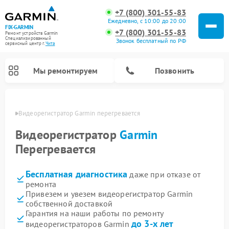
+7 (800) 301-55-83
Ежедневно, с 10:00 до 20:00
FIX-GARMIN
+7 (800) 301-55-83
Ремонт устройств Garmin
Специализированный
Звонок бесплатный по РФ
cервисный центр г.
Чита
Мы ремонтируем
Позвонить
 Чите
Видеорегистратор Garmin перегревается
Видеорегистратор
Garmin
Перегревается
Бесплатная диагностика
даже при отказе от
ремонта
Привезем и увезем видеорегистратор Garmin
собственной доставкой
Ремонт спутниковых телефонов Garmin
Ремонт велокомпьютеров Garmin
Гарантия на наши работы по ремонту
до 3-х лет
видеорегистраторов Garmin