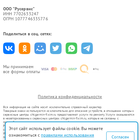
ООО "Русервис"
ИНН 7702633247
ОГРН 1077746335776
Поделиться в соц. сетях:
Мы принимаем
все формы оплаты
Политика конфиденциальности
Вся информация на сайте носит исключительно справочный характер.
Товарные знаки используются исключительно для описания устройств, в отношении которых
сервисные центры cht.garmin-fixim.ru предоставляют услуги по ремонту. Услуги оказываются
в неавторизованных сервисных центрах cht.garmin-fixim.ru, которые не связаны с
правообладателями товарных знаков или их официальными представителями.
Ремонт осуществляется для устройств, уже введенных в гражданский оборот в соответствии
Этот сайт использует файлы cookie. Вы можете
со статьей 1487 ГК РФ.
Использование товарных знаков не преследует цели индивидуализации услуг или введения
ознакомиться с
правилами использования
Согласен
потребителей в заблуждение, а служит для информирования о предоставляемых услугах по