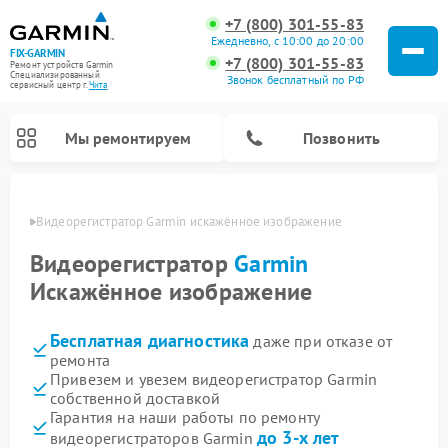
+7 (800) 301-55-83
Ежедневно, с 10:00 до 20:00
FIX-GARMIN
+7 (800) 301-55-83
Ремонт устройств Garmin
Специализированный
Звонок бесплатный по РФ
cервисный центр г.
Чита
Мы ремонтируем
Позвонить
 Чите
Видеорегистратор Garmin искажённое изображение
Видеорегистратор
Garmin
Искажённое изображение
Бесплатная диагностика
даже при отказе от
ремонта
Привезем и увезем видеорегистратор Garmin
собственной доставкой
Ремонт спутниковых телефонов Garmin
Ремонт велокомпьютеров Garmin
Гарантия на наши работы по ремонту
до 3-х лет
видеорегистраторов Garmin