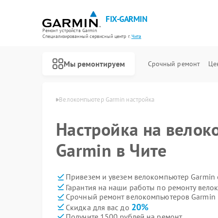
FIX-GARMIN
Ремонт устройств Garmin
Специализированный cервисный центр г.
Чита
Мы ремонтируем
Срочный ремонт
Це
теров Garmin в Чите
Велокомпьютер Garmin настройка
Настройка на велок
Garmin в Чите
Привезем и увезем велокомпьютер Garmin 
Гарантия на наши работы по ремонту вел
Срочный ремонт велокомпьютеров Garmin в
20%
Скидка для вас до
Получите 1500 рублей на ремонт
Ремонт GPS-ошейников Garmin
Ремонт спутниковых телефонов Garmin
Ремонт видеорегистраторов Garmin