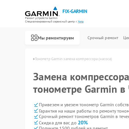
FIX-GARMIN
Ремонт устройств Garmin
Специализированный cервисный центр г.
Чита
Мы ремонтируем
Срочный ремонт
Це
етров Garmin в Чите
Тонометр Garmin замена компрессора (насоса)
Замена компрессора 
тонометре Garmin в
Привезем и увезем тонометр Garmin собст
Гарантия на наши работы по ремонту тоно
Срочный ремонт тонометров Garmin в тече
20%
Скидка для вас до
Получите 1500 рублей на ремонт
Ремонт GPS-ошейников Garmin
Ремонт спутниковых телефонов Garmin
Ремонт видеорегистраторов Garmin
Ремонт велокомпьютеров Garmin