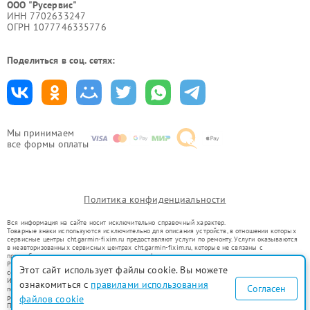
ООО "Русервис"
ИНН 7702633247
ОГРН 1077746335776
Поделиться в соц. сетях:
Мы принимаем
все формы оплаты
Политика конфиденциальности
Вся информация на сайте носит исключительно справочный характер.
Товарные знаки используются исключительно для описания устройств, в отношении которых
сервисные центры cht.garmin-fixim.ru предоставляют услуги по ремонту. Услуги оказываются
в неавторизованных сервисных центрах cht.garmin-fixim.ru, которые не связаны с
правообладателями товарных знаков или их официальными представителями.
Ремонт осуществляется для устройств, уже введенных в гражданский оборот в соответствии
Этот сайт использует файлы cookie. Вы можете
со статьей 1487 ГК РФ.
Использование товарных знаков не преследует цели индивидуализации услуг или введения
ознакомиться с
правилами использования
Согласен
потребителей в заблуждение, а служит для информирования о предоставляемых услугах по
ремонту техники указанных брендов.
файлов cookie
Представленная на сайте информация не является публичной офертой, определяемой