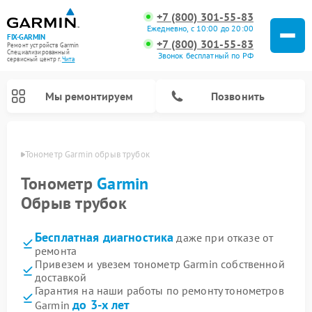
+7 (800) 301-55-83
Ежедневно, с 10:00 до 20:00
FIX-GARMIN
+7 (800) 301-55-83
Ремонт устройств Garmin
Специализированный
Звонок бесплатный по РФ
cервисный центр г.
Чита
Мы ремонтируем
Позвонить
 Чите
Тонометр Garmin обрыв трубок
Тонометр
Garmin
Обрыв трубок
Бесплатная диагностика
даже при отказе от
ремонта
Привезем и увезем тонометр Garmin собственной
доставкой
Ремонт видеорегистраторов Garmin
Ремонт велокомпьютеров Garmin
Ремонт спутниковых телефонов Garmin
Гарантия на наши работы по ремонту тонометров
до 3-х лет
Garmin