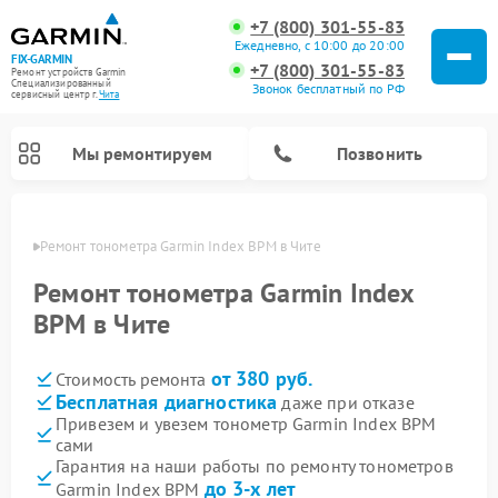
+7 (800) 301-55-83
Ежедневно, с 10:00 до 20:00
FIX-GARMIN
+7 (800) 301-55-83
Ремонт устройств Garmin
Специализированный
Звонок бесплатный по РФ
cервисный центр г.
Чита
Мы ремонтируем
Позвонить
 Чите
Ремонт тонометра Garmin Index BPM в Чите
Ремонт тонометра Garmin Index
BPM в Чите
от 380 руб.
Стоимость ремонта
Бесплатная диагностика
даже при отказе
Привезем и увезем тонометр Garmin Index BPM
сами
Ремонт видеорегистраторов Garmin
Ремонт велокомпьютеров Garmin
Ремонт спутниковых телефонов Garmin
Гарантия на наши работы по ремонту тонометров
до 3-х лет
Garmin Index BPM