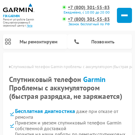
+7 (800) 301-55-83
Ежедневно, с 10:00 до 20:00
FIX-GARMIN
+7 (800) 301-55-83
Ремонт устройств Garmin
Специализированный
Звонок бесплатный по РФ
cервисный центр г.
Чита
Мы ремонтируем
Позвонить
 Чите
Спутниковый телефон Garmin проблемы с аккумулятором (быстрая разр
Спутниковый телефон
Garmin
Проблемы с аккумулятором
(быстрая разрядка, не заряжается)
Бесплатная диагностика
даже при отказе от
ремонта
Привезем и увезем спутниковый телефон Garmin
Ремонт видеорегистраторов Garmin
Ремонт велокомпьютеров Garmin
собственной доставкой
Гарантия на наши работы по ремонту спутниковых