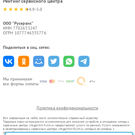
Рейтинг сервисного центра
4.9-5.0
ООО "Русервис"
ИНН 7702633247
ОГРН 1077746335776
Поделиться в соц. сетях:
Мы принимаем
все формы оплаты
Политика конфиденциальности
Вся информация на сайте носит исключительно справочный характер.
Товарные знаки используются исключительно для описания устройств, в отношении которых
сервисные центры cht.garmin-fixim.ru предоставляют услуги по ремонту. Услуги оказываются
в неавторизованных сервисных центрах cht.garmin-fixim.ru, которые не связаны с
правообладателями товарных знаков или их официальными представителями.