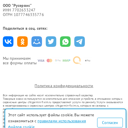
ООО "Русервис"
ИНН 7702633247
ОГРН 1077746335776
Поделиться в соц. сетях:
Мы принимаем
все формы оплаты
Политика конфиденциальности
Вся информация на сайте носит исключительно справочный характер.
Товарные знаки используются исключительно для описания устройств, в отношении которых
сервисные центры cht.garmin-fixim.ru предоставляют услуги по ремонту. Услуги оказываются
в неавторизованных сервисных центрах cht.garmin-fixim.ru, которые не связаны с
правообладателями товарных знаков или их официальными представителями.
Ремонт осуществляется для устройств, уже введенных в гражданский оборот в соответствии
Этот сайт использует файлы cookie. Вы можете
со статьей 1487 ГК РФ.
Использование товарных знаков не преследует цели индивидуализации услуг или введения
ознакомиться с
правилами использования
Согласен
потребителей в заблуждение, а служит для информирования о предоставляемых услугах по
ремонту техники указанных брендов.
файлов cookie