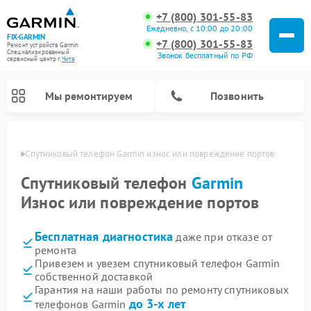
+7 (800) 301-55-83
Ежедневно, с 10:00 до 20:00
FIX-GARMIN
+7 (800) 301-55-83
Ремонт устройств Garmin
Специализированный
Звонок бесплатный по РФ
cервисный центр г.
Чита
Мы ремонтируем
Позвонить
 Чите
Спутниковый телефон Garmin износ или повреждение портов
Спутниковый телефон
Garmin
Износ или повреждение портов
Бесплатная диагностика
даже при отказе от
ремонта
Привезем и увезем спутниковый телефон Garmin
собственной доставкой
Ремонт видеорегистраторов Garmin
Ремонт велокомпьютеров Garmin
Гарантия на наши работы по ремонту спутниковых
до 3-х лет
телефонов Garmin