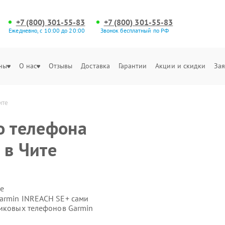
+7 (800) 301-55-83
+7 (800) 301-55-83
Ежедневно, с 10:00 до 20:00
Звонок бесплатный по РФ
ны
О нас
Отзывы
Доставка
Гарантии
Акции и скидки
Зая
ите
о телефона
 в Чите
е
armin INREACH SE+ сами
никовых телефонов Garmin