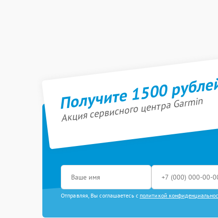
Получите 1500 рубле
Акция сервисного центра Garmin
Отправляя, Вы соглашаетесь с
политикой конфиденциально