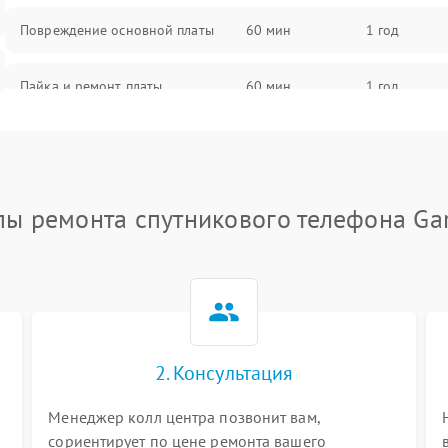
Повреждение основной платы
60 мин
1 год
Пайка и ремонт платы
60 мин
1 год
Проблемы с программным
60 мин
1 год
обеспечением
пы ремонта спутникового телефона Ga
2. Консультация
Менеджер колл центра позвонит вам,
сориентирует по цене ремонта вашего