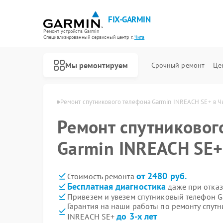
FIX-GARMIN
Ремонт устройств Garmin
Специализированный cервисный центр г.
Чита
Мы ремонтируем
Срочный ремонт
Це
фонов Garmin в Чите
Ремонт спутникового телефона Garmin INREACH SE+ в Ч
Ремонт спутниковог
Garmin INREACH SE+
от 2480 руб.
Стоимость ремонта
Бесплатная диагностика
даже при отказ
Привезем и увезем спутниковый телефон G
Гарантия на наши работы по ремонту спут
до 3-х лет
INREACH SE+
Ремонт GPS-ошейников Garmin
Ремонт видеорегистраторов Garmin
Ремонт велокомпьютеров Garmin