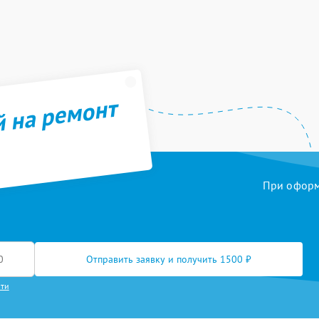
й на ремонт
При оформл
Отправить заявку и получить 1500 ₽
сти