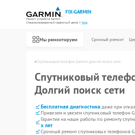
FIX-GARMIN
Ремонт устройств Garmin
Специализированный cервисный центр г.
Чита
Мы ремонтируем
Срочный ремонт
Це
фонов Garmin в Чите
Спутниковый телефон Garmin долгий поиск сети
Спутниковый телеф
Долгий поиск сети
Бесплатная диагностика
даже при отказ
Привезем и увезем спутниковый телефон G
Гарантия на наши работы по ремонту спут
х лет
Срочный ремонт спутниковых телефонов Ga
Ремонт GPS-ошейников Garmin
Ремонт видеорегистраторов Garmin
Ремонт велокомпьютеров Garmin