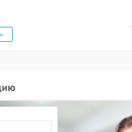
ны
цию