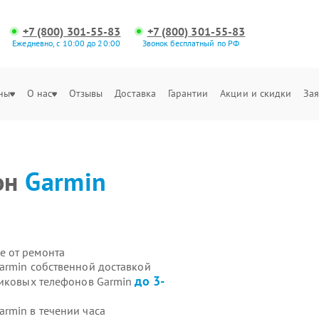
+7 (800) 301-55-83
+7 (800) 301-55-83
Ежедневно, с 10:00 до 20:00
Звонок бесплатный по РФ
ны
О нас
Отзывы
Доставка
Гарантии
Акции и скидки
Зая
он
Garmin
е от ремонта
armin собственной доставкой
до 3-
никовых телефонов Garmin
rmin в течении часа