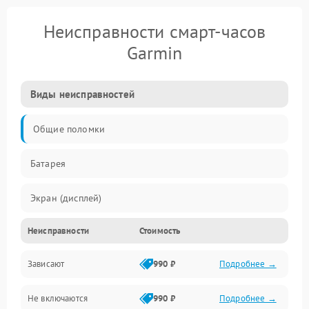
Неисправности смарт-часов
Garmin
Виды неисправностей
Общие поломки
Батарея
Экран (дисплей)
Неисправности
Стоимость
Электропитание
Зависают
990 ₽
Подробнее →
Датчики
Не включаются
990 ₽
Подробнее →
Связь