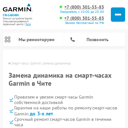
+7 (800) 301-55-83
Ежедневно, с 10:00 до 20:00
FIX-GARMIN
+7 (800) 301-55-83
Ремонт устройств Garmin
Специализированный
Звонок бесплатный по РФ
cервисный центр г.
Чита
Мы ремонтируем
Позвонить
 Чите
Смарт-часы Garmin замена динамика
Замена динамика на смарт-часах
Garmin в Чите
Привезем и увезем смарт-часы Garmin
собственной доставкой
Гарантия на наши работы по ремонту смарт-часов
до 3-х лет
Garmin
Ремонт спутниковых телефонов Garmin
Ремонт видеорегистраторов Garmin
Ремонт велокомпьютеров Garmin
Срочный ремонт смарт-часов Garmin в течении
часа