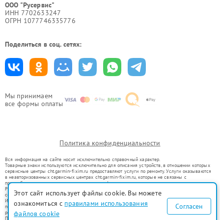
ООО "Русервис"
ИНН 7702633247
ОГРН 1077746335776
Поделиться в соц. сетях:
Мы принимаем
все формы оплаты
Политика конфиденциальности
Вся информация на сайте носит исключительно справочный характер.
Товарные знаки используются исключительно для описания устройств, в отношении которых
сервисные центры cht.garmin-fixim.ru предоставляют услуги по ремонту. Услуги оказываются
в неавторизованных сервисных центрах cht.garmin-fixim.ru, которые не связаны с
правообладателями товарных знаков или их официальными представителями.
Ремонт осуществляется для устройств, уже введенных в гражданский оборот в соответствии
Этот сайт использует файлы cookie. Вы можете
со статьей 1487 ГК РФ.
Использование товарных знаков не преследует цели индивидуализации услуг или введения
ознакомиться с
правилами использования
Согласен
потребителей в заблуждение, а служит для информирования о предоставляемых услугах по
ремонту техники указанных брендов.
файлов cookie
Представленная на сайте информация не является публичной офертой, определяемой