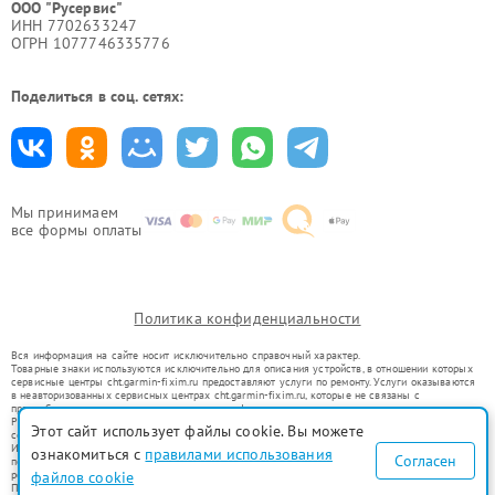
ООО "Русервис"
ИНН 7702633247
ОГРН 1077746335776
Поделиться в соц. сетях:
Мы принимаем
все формы оплаты
Политика конфиденциальности
Вся информация на сайте носит исключительно справочный характер.
Товарные знаки используются исключительно для описания устройств, в отношении которых
сервисные центры cht.garmin-fixim.ru предоставляют услуги по ремонту. Услуги оказываются
в неавторизованных сервисных центрах cht.garmin-fixim.ru, которые не связаны с
правообладателями товарных знаков или их официальными представителями.
Ремонт осуществляется для устройств, уже введенных в гражданский оборот в соответствии
Этот сайт использует файлы cookie. Вы можете
со статьей 1487 ГК РФ.
Использование товарных знаков не преследует цели индивидуализации услуг или введения
ознакомиться с
правилами использования
Согласен
потребителей в заблуждение, а служит для информирования о предоставляемых услугах по
ремонту техники указанных брендов.
файлов cookie
Представленная на сайте информация не является публичной офертой, определяемой