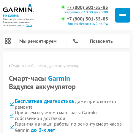
+7 (800) 301-55-83
Ежедневно, с 10:00 до 20:00
FIX-GARMIN
+7 (800) 301-55-83
Ремонт устройств Garmin
Специализированный
Звонок бесплатный по РФ
cервисный центр г.
Чита
Мы ремонтируем
Позвонить
 Чите
Смарт-часы Garmin вздулся аккумулятор
Смарт-часы
Garmin
Вздулся аккумулятор
Бесплатная диагностика
даже при отказе от
ремонта
Привезем и увезем смарт-часы Garmin
собственной доставкой
Ремонт спутниковых телефонов Garmin
Ремонт видеорегистраторов Garmin
Ремонт велокомпьютеров Garmin
Гарантия на наши работы по ремонту смарт-часов
до 3-х лет
Garmin