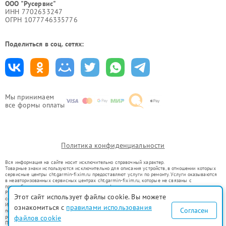
ООО "Русервис"
ИНН 7702633247
ОГРН 1077746335776
Поделиться в соц. сетях:
Мы принимаем
все формы оплаты
Политика конфиденциальности
Вся информация на сайте носит исключительно справочный характер.
Товарные знаки используются исключительно для описания устройств, в отношении которых
сервисные центры cht.garmin-fixim.ru предоставляют услуги по ремонту. Услуги оказываются
в неавторизованных сервисных центрах cht.garmin-fixim.ru, которые не связаны с
правообладателями товарных знаков или их официальными представителями.
Ремонт осуществляется для устройств, уже введенных в гражданский оборот в соответствии
Этот сайт использует файлы cookie. Вы можете
со статьей 1487 ГК РФ.
Использование товарных знаков не преследует цели индивидуализации услуг или введения
ознакомиться с
правилами использования
Согласен
потребителей в заблуждение, а служит для информирования о предоставляемых услугах по
ремонту техники указанных брендов.
файлов cookie
Представленная на сайте информация не является публичной офертой, определяемой