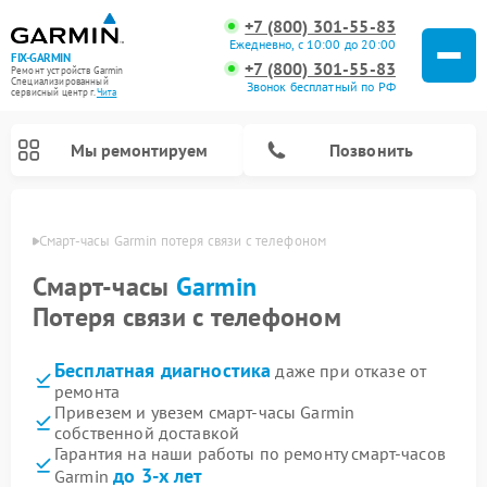
+7 (800) 301-55-83
Ежедневно, с 10:00 до 20:00
FIX-GARMIN
+7 (800) 301-55-83
Ремонт устройств Garmin
Специализированный
Звонок бесплатный по РФ
cервисный центр г.
Чита
Мы ремонтируем
Позвонить
 Чите
Смарт-часы Garmin потеря связи с телефоном
Смарт-часы
Garmin
Потеря связи с телефоном
Бесплатная диагностика
даже при отказе от
ремонта
Привезем и увезем смарт-часы Garmin
собственной доставкой
Ремонт спутниковых телефонов Garmin
Ремонт видеорегистраторов Garmin
Ремонт велокомпьютеров Garmin
Гарантия на наши работы по ремонту смарт-часов
до 3-х лет
Garmin