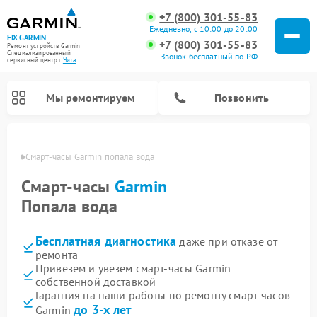
+7 (800) 301-55-83
Ежедневно, с 10:00 до 20:00
FIX-GARMIN
+7 (800) 301-55-83
Ремонт устройств Garmin
Специализированный
Звонок бесплатный по РФ
cервисный центр г.
Чита
Мы ремонтируем
Позвонить
 Чите
Смарт-часы Garmin попала вода
Смарт-часы
Garmin
Попала вода
Бесплатная диагностика
даже при отказе от
ремонта
Привезем и увезем смарт-часы Garmin
собственной доставкой
Ремонт спутниковых телефонов Garmin
Ремонт видеорегистраторов Garmin
Ремонт велокомпьютеров Garmin
Гарантия на наши работы по ремонту смарт-часов
до 3-х лет
Garmin