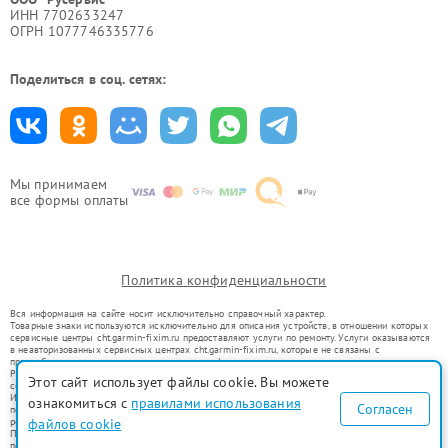
ИНН 7702633247
ОГРН 1077746335776
Поделиться в соц. сетях:
Мы принимаем
все формы оплаты
Политика конфиденциальности
Вся информация на сайте носит исключительно справочный характер.
Товарные знаки используются исключительно для описания устройств, в отношении которых
сервисные центры cht.garmin-fixim.ru предоставляют услуги по ремонту. Услуги оказываются
в неавторизованных сервисных центрах cht.garmin-fixim.ru, которые не связаны с
правообладателями товарных знаков или их официальными представителями.
Ремонт осуществляется для устройств, уже введенных в гражданский оборот в соответствии
Этот сайт использует файлы cookie. Вы можете
со статьей 1487 ГК РФ.
Использование товарных знаков не преследует цели индивидуализации услуг или введения
ознакомиться с
правилами использования
Согласен
потребителей в заблуждение, а служит для информирования о предоставляемых услугах по
ремонту техники указанных брендов.
файлов cookie
Представленная на сайте информация не является публичной офертой, определяемой
положениями Статьи 437(2) Гражданского кодекса РФ