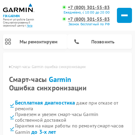
+7 (800) 301-55-83
Ежедневно, с 10:00 до 20:00
FIX-GARMIN
+7 (800) 301-55-83
Ремонт устройств Garmin
Специализированный
Звонок бесплатный по РФ
cервисный центр г.
Чита
Мы ремонтируем
Позвонить
 Чите
Смарт-часы Garmin ошибка синхронизации
Смарт-часы
Garmin
Ошибка синхронизации
Бесплатная диагностика
даже при отказе от
ремонта
Привезем и увезем смарт-часы Garmin
собственной доставкой
Ремонт спутниковых телефонов Garmin
Ремонт видеорегистраторов Garmin
Ремонт велокомпьютеров Garmin
Гарантия на наши работы по ремонту смарт-часов
до 3-х лет
Garmin