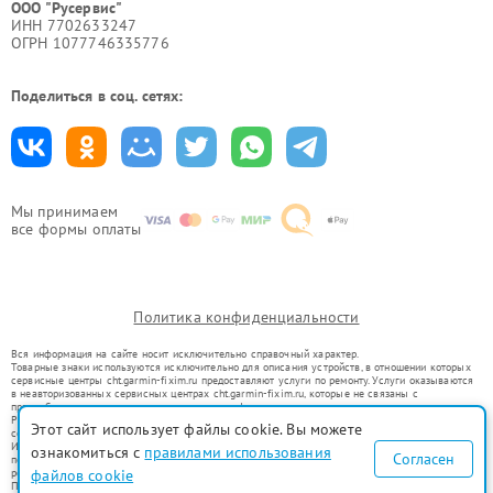
ООО "Русервис"
ИНН 7702633247
ОГРН 1077746335776
Поделиться в соц. сетях:
Мы принимаем
все формы оплаты
Политика конфиденциальности
Вся информация на сайте носит исключительно справочный характер.
Товарные знаки используются исключительно для описания устройств, в отношении которых
сервисные центры cht.garmin-fixim.ru предоставляют услуги по ремонту. Услуги оказываются
в неавторизованных сервисных центрах cht.garmin-fixim.ru, которые не связаны с
правообладателями товарных знаков или их официальными представителями.
Ремонт осуществляется для устройств, уже введенных в гражданский оборот в соответствии
Этот сайт использует файлы cookie. Вы можете
со статьей 1487 ГК РФ.
Использование товарных знаков не преследует цели индивидуализации услуг или введения
ознакомиться с
правилами использования
Согласен
потребителей в заблуждение, а служит для информирования о предоставляемых услугах по
ремонту техники указанных брендов.
файлов cookie
Представленная на сайте информация не является публичной офертой, определяемой