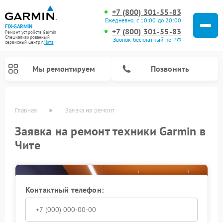
+7 (800) 301-55-83
Ежедневно, с 10:00 до 20:00
FIX-GARMIN
+7 (800) 301-55-83
Ремонт устройств Garmin
Специализированный
Звонок бесплатный по РФ
cервисный центр г.
Чита
Мы ремонтируем
Позвонить
Главная
Заявка на ремонт
Заявка на ремонт техники Garmin в
Чите
Контактный телефон:
Ремонт видеорегистраторов Garmin
Ремонт велокомпьютеров Garmin
Ремонт спутниковых телефонов Garmin