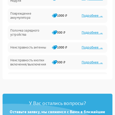
модуля
Механические повреждения
Повреждение
1000 ₽
Подробнее →
аккумулятора
Поломка зарядного
500 ₽
Подробнее →
устройства
Неисправность антенны
1000 ₽
Подробнее →
Неисправность кнопки
500 ₽
Подробнее →
включения/выключения
Поломка системы
500 ₽
Подробнее →
индикации
Повреждение внутренних
500 ₽
Подробнее →
проводов
У Вас остались вопросы?
Неисправность системы
Оставьте заявку, мы свяжемся с Вами в ближайшее
1000 ₽
Подробнее →