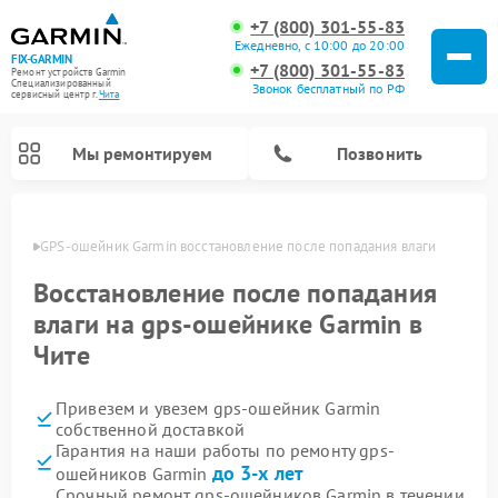
+7 (800) 301-55-83
Ежедневно, с 10:00 до 20:00
FIX-GARMIN
+7 (800) 301-55-83
Ремонт устройств Garmin
Специализированный
Звонок бесплатный по РФ
cервисный центр г.
Чита
Мы ремонтируем
Позвонить
 Чите
GPS-ошейник Garmin восстановление после попадания влаги
Восстановление после попадания
влаги на gps-ошейнике Garmin в
Чите
Привезем и увезем gps-ошейник Garmin
собственной доставкой
Гарантия на наши работы по ремонту gps-
Ремонт спутниковых телефонов Garmin
Ремонт видеорегистраторов Garmin
Ремонт велокомпьютеров Garmin
до 3-х лет
ошейников Garmin
Срочный ремонт gps-ошейников Garmin в течении