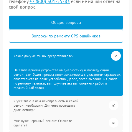
телефону
+7 (800) 301-55-83
если не нашли ответ на
свой вопрос.
Общие вопросы
Вопросы по ремонту GPS-ошейников
Какие документы вы предоставляете?
На этапе приема устройства на диагностику и последующий
ремонт вам будет предоставлен заказ-наряд с указанием страховых
обязательств на ваше устройство. Далее, после выполнения работ
по ремонту техники, вы получите акт выполненных работ и
гарантийный талон.
Я уже знаю в чем неисправность и какой
ремонт необходим. Для чего проводить
диагностику?
Мне нужен срочный ремонт. Сможете
сделать?