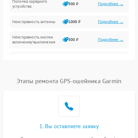
Поломка зарядного
500 ₽
Подробнее →
устройства
Неисправность антенны
1000 ₽
Подробнее →
Неисправность кнопки
500 ₽
Подробнее →
включения/выключения
Поломка системы
500 ₽
Подробнее →
индикации
Повреждение внутренних
Этапы ремонта GPS-ошейника Garmin
500 ₽
Подробнее →
проводов
Неисправность системы
1000 ₽
Подробнее →
защиты от перегрузок
Поломка системы
автоматического
1000 ₽
Подробнее →
1. Вы оставляете заявку
отключения