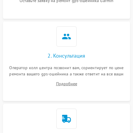
Оставьте заявку на ремонт gps-ошейника Garmin
Неисправность системы
защиты от короткого
1000 ₽
Подробнее →
замыкания
Повреждение системы
1000 ₽
Подробнее →
защиты от перегрева
Неисправность системы
защиты от
1000 ₽
Подробнее →
2. Консультация
перенапряжения
Оператор колл центра позвонит вам, сориентирует по цене
ремонта вашего gps-ошейника а также ответит на все ваши
Неисправность системы
1000 ₽
Подробнее →
защиты от замыкания
вопросы.
Подробнее