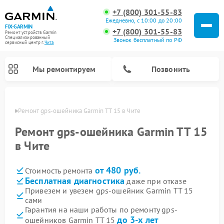
+7 (800) 301-55-83
Ежедневно, с 10:00 до 20:00
FIX-GARMIN
+7 (800) 301-55-83
Ремонт устройств Garmin
Специализированный
Звонок бесплатный по РФ
cервисный центр г.
Чита
Мы ремонтируем
Позвонить
 Чите
Ремонт gps-ошейника Garmin TT 15 в Чите
Ремонт gps-ошейника Garmin TT 15
в Чите
от 480 руб.
Стоимость ремонта
Бесплатная диагностика
даже при отказе
Привезем и увезем gps-ошейник Garmin TT 15
сами
Ремонт спутниковых телефонов Garmin
Ремонт видеорегистраторов Garmin
Ремонт велокомпьютеров Garmin
Гарантия на наши работы по ремонту gps-
до 3-х лет
ошейников Garmin TT 15