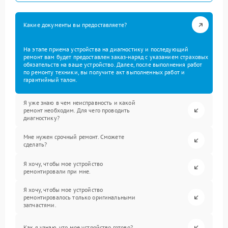
Какие документы вы предоставляете?
На этапе приема устройства на диагностику и последующий
ремонт вам будет предоставлен заказ-наряд с указанием страховых
обязательств на ваше устройство. Далее, после выполнения работ
по ремонту техники, вы получите акт выполненных работ и
гарантийный талон.
Я уже знаю в чем неисправность и какой
ремонт необходим. Для чего проводить
диагностику?
Мне нужен срочный ремонт. Сможете
сделать?
Я хочу, чтобы мое устройство
ремонтировали при мне.
Я хочу, чтобы мое устройство
ремонтировалось только оригинальными
запчастями.
Как я узнаю, что мое устройство готово?