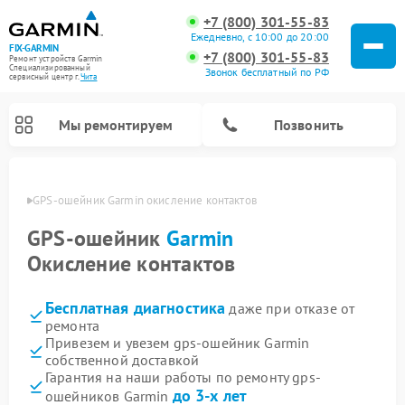
+7 (800) 301-55-83
Ежедневно, с 10:00 до 20:00
FIX-GARMIN
+7 (800) 301-55-83
Ремонт устройств Garmin
Специализированный
Звонок бесплатный по РФ
cервисный центр г.
Чита
Мы ремонтируем
Позвонить
 Чите
GPS-ошейник Garmin окисление контактов
GPS-ошейник
Garmin
Окисление контактов
Бесплатная диагностика
даже при отказе от
ремонта
Привезем и увезем gps-ошейник Garmin
собственной доставкой
Ремонт спутниковых телефонов Garmin
Ремонт видеорегистраторов Garmin
Ремонт велокомпьютеров Garmin
Гарантия на наши работы по ремонту gps-
до 3-х лет
ошейников Garmin