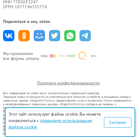
ИНН 7702633247
ОГРН 1077746335776
Поделиться в соц. сетях:
Мы принимаем
все формы оплаты
Политика конфиденциальности
Вся информация на сайте носит исключительно справочный характер.
Товарные знаки используются исключительно для описания устройств, в отношении которых
сервисные центры cht.garmin-fixim.ru предоставляют услуги по ремонту. Услуги оказываются
в неавторизованных сервисных центрах cht.garmin-fixim.ru, которые не связаны с
правообладателями товарных знаков или их официальными представителями.
Ремонт осуществляется для устройств, уже введенных в гражданский оборот в соответствии
Этот сайт использует файлы cookie. Вы можете
со статьей 1487 ГК РФ.
Использование товарных знаков не преследует цели индивидуализации услуг или введения
ознакомиться с
правилами использования
Согласен
потребителей в заблуждение, а служит для информирования о предоставляемых услугах по
ремонту техники указанных брендов.
файлов cookie
Представленная на сайте информация не является публичной офертой, определяемой
положениями Статьи 437(2) Гражданского кодекса РФ