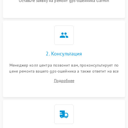
Оставьте заявку на ремонт gps-ошейника Garmin
Неисправность системы
защиты от короткого
1000 ₽
Подробнее →
замыкания
Повреждение системы
1000 ₽
Подробнее →
защиты от перегрева
Неисправность системы
защиты от
1000 ₽
Подробнее →
2. Консультация
перенапряжения
Менеджер колл центра позвонит вам, проконсультирует по
цене ремонта вашего gps-ошейника а также ответит на все
Неисправность системы
1000 ₽
Подробнее →
защиты от замыкания
ваши вопросы.
Подробнее