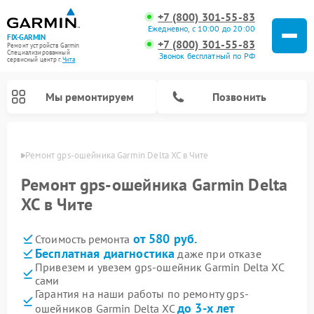
+7 (800) 301-55-83
Ежедневно, с 10:00 до 20:00
FIX-GARMIN
+7 (800) 301-55-83
Ремонт устройств Garmin
Специализированный
Звонок бесплатный по РФ
cервисный центр г.
Чита
Мы ремонтируем
Позвонить
 Чите
Ремонт gps-ошейника Garmin Delta XC в Чите
Ремонт gps-ошейника Garmin Delta
XC в Чите
от 580 руб.
Стоимость ремонта
Бесплатная диагностика
даже при отказе
Привезем и увезем gps-ошейник Garmin Delta XC
сами
Ремонт спутниковых телефонов Garmin
Ремонт видеорегистраторов Garmin
Ремонт велокомпьютеров Garmin
Гарантия на наши работы по ремонту gps-
до 3-х лет
ошейников Garmin Delta XC