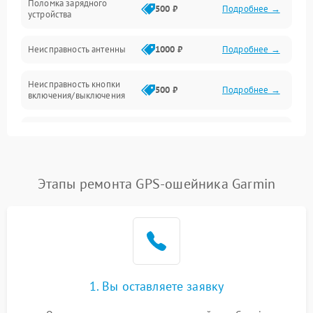
Поломка зарядного
500 ₽
Подробнее →
устройства
Неисправность антенны
1000 ₽
Подробнее →
Неисправность кнопки
500 ₽
Подробнее →
включения/выключения
Поломка системы
500 ₽
Подробнее →
индикации
Повреждение внутренних
Этапы ремонта GPS-ошейника Garmin
500 ₽
Подробнее →
проводов
Неисправность системы
1000 ₽
Подробнее →
защиты от перегрузок
Поломка системы
автоматического
1000 ₽
Подробнее →
1. Вы оставляете заявку
отключения