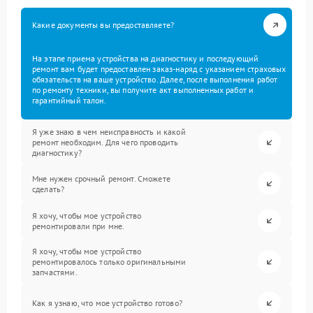
Какие документы вы предоставляете?
На этапе приема устройства на диагностику и последующий
ремонт вам будет предоставлен заказ-наряд с указанием страховых
обязательств на ваше устройство. Далее, после выполнения работ
по ремонту техники, вы получите акт выполненных работ и
гарантийный талон.
Я уже знаю в чем неисправность и какой
ремонт необходим. Для чего проводить
диагностику?
Мне нужен срочный ремонт. Сможете
сделать?
Я хочу, чтобы мое устройство
ремонтировали при мне.
Я хочу, чтобы мое устройство
ремонтировалось только оригинальными
запчастями.
Как я узнаю, что мое устройство готово?