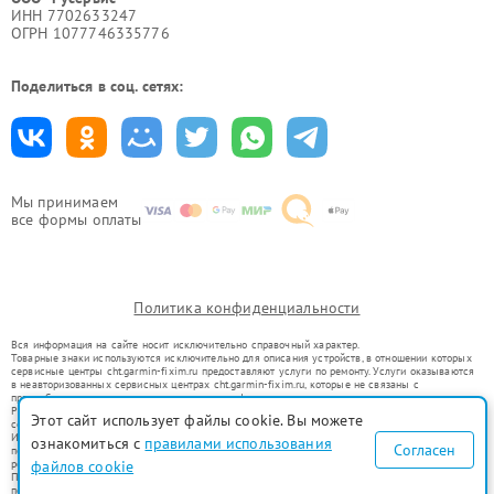
ИНН 7702633247
ОГРН 1077746335776
Поделиться в соц. сетях:
Мы принимаем
все формы оплаты
Политика конфиденциальности
Вся информация на сайте носит исключительно справочный характер.
Товарные знаки используются исключительно для описания устройств, в отношении которых
сервисные центры cht.garmin-fixim.ru предоставляют услуги по ремонту. Услуги оказываются
в неавторизованных сервисных центрах cht.garmin-fixim.ru, которые не связаны с
правообладателями товарных знаков или их официальными представителями.
Ремонт осуществляется для устройств, уже введенных в гражданский оборот в соответствии
Этот сайт использует файлы cookie. Вы можете
со статьей 1487 ГК РФ.
Использование товарных знаков не преследует цели индивидуализации услуг или введения
ознакомиться с
правилами использования
Согласен
потребителей в заблуждение, а служит для информирования о предоставляемых услугах по
ремонту техники указанных брендов.
файлов cookie
Представленная на сайте информация не является публичной офертой, определяемой
положениями Статьи 437(2) Гражданского кодекса РФ