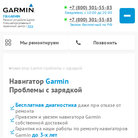
+7 (800) 301-55-83
Ежедневно, с 10:00 до 20:00
FIX-GARMIN
+7 (800) 301-55-83
Ремонт устройств Garmin
Специализированный
Звонок бесплатный по РФ
cервисный центр г.
Чита
Мы ремонтируем
Позвонить
 Чите
Навигатор Garmin проблемы с зарядкой
Навигатор
Garmin
Проблемы с зарядкой
Бесплатная диагностика
даже при отказе от
ремонта
Привезем и увезем навигатора Garmin
собственной доставкой
Ремонт спутниковых телефонов Garmin
Ремонт видеорегистраторов Garmin
Ремонт велокомпьютеров Garmin
Гарантия на наши работы по ремонту навигаторов
до 3-х лет
Garmin