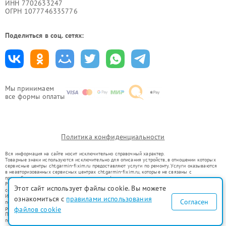
ИНН 7702633247
ОГРН 1077746335776
Поделиться в соц. сетях:
Мы принимаем
все формы оплаты
Политика конфиденциальности
Вся информация на сайте носит исключительно справочный характер.
Товарные знаки используются исключительно для описания устройств, в отношении которых
сервисные центры cht.garmin-fixim.ru предоставляют услуги по ремонту. Услуги оказываются
в неавторизованных сервисных центрах cht.garmin-fixim.ru, которые не связаны с
правообладателями товарных знаков или их официальными представителями.
Ремонт осуществляется для устройств, уже введенных в гражданский оборот в соответствии
Этот сайт использует файлы cookie. Вы можете
со статьей 1487 ГК РФ.
Использование товарных знаков не преследует цели индивидуализации услуг или введения
ознакомиться с
правилами использования
Согласен
потребителей в заблуждение, а служит для информирования о предоставляемых услугах по
ремонту техники указанных брендов.
файлов cookie
Представленная на сайте информация не является публичной офертой, определяемой
положениями Статьи 437(2) Гражданского кодекса РФ