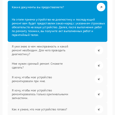
Какие документы вы предоставляете?
На этапе приема устройства на диагностику и последующий
ремонт вам будет предоставлен заказ-наряд с указанием страховых
обязательств на ваше устройство. Далее, после выполнения работ
по ремонту техники, вы получите акт выполненных работ и
гарантийный талон.
Я уже знаю в чем неисправность и какой
ремонт необходим. Для чего проводить
диагностику?
Мне нужен срочный ремонт. Сможете
сделать?
Я хочу, чтобы мое устройство
ремонтировали при мне.
Я хочу, чтобы мое устройство
ремонтировалось только оригинальными
запчастями.
Как я узнаю, что мое устройство готово?