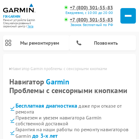
+7 (800) 301-55-83
Ежедневно, с 10:00 до 20:00
FIX-GARMIN
+7 (800) 301-55-83
Ремонт устройств Garmin
Специализированный
Звонок бесплатный по РФ
cервисный центр г.
Чита
Мы ремонтируем
Позвонить
 Чите
Навигатор Garmin проблемы с сенсорными кнопками
Навигатор
Garmin
Проблемы с сенсорными кнопками
Бесплатная диагностика
даже при отказе от
ремонта
Привезем и увезем навигатора Garmin
собственной доставкой
Ремонт спутниковых телефонов Garmin
Ремонт видеорегистраторов Garmin
Ремонт велокомпьютеров Garmin
Гарантия на наши работы по ремонту навигаторов
до 3-х лет
Garmin