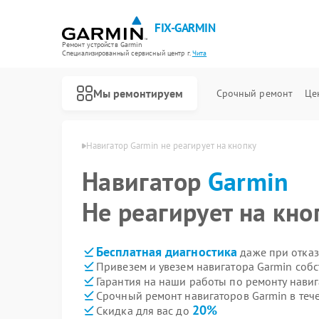
FIX-GARMIN
Ремонт устройств Garmin
Специализированный cервисный центр г.
Чита
Мы ремонтируем
Срочный ремонт
Це
торов Garmin в Чите
Навигатор Garmin не реагирует на кнопку
Навигатор
Garmin
Не реагирует на кно
Бесплатная диагностика
даже при отказ
Привезем и увезем навигатора Garmin соб
Гарантия на наши работы по ремонту нави
Срочный ремонт навигаторов Garmin в теч
20%
Скидка для вас до
Ремонт GPS-ошейников Garmin
Ремонт спутниковых телефонов Garmin
Ремонт видеорегистраторов Garmin
Ремонт велокомпьютеров Garmin