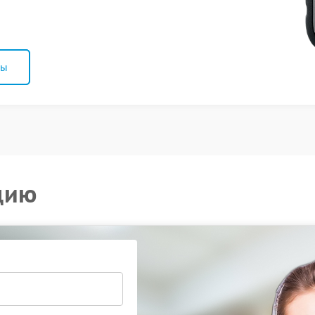
ны
цию