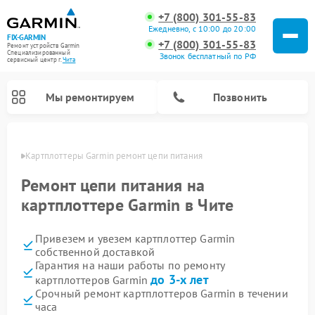
+7 (800) 301-55-83
Ежедневно, с 10:00 до 20:00
FIX-GARMIN
+7 (800) 301-55-83
Ремонт устройств Garmin
Специализированный
Звонок бесплатный по РФ
cервисный центр г.
Чита
Мы ремонтируем
Позвонить
 Чите
Картплоттеры Garmin ремонт цепи питания
Ремонт цепи питания на
картплоттере Garmin в Чите
Привезем и увезем картплоттер Garmin
собственной доставкой
Гарантия на наши работы по ремонту
до 3-х лет
картплоттеров Garmin
Ремонт спутниковых телефонов Garmin
Ремонт видеорегистраторов Garmin
Ремонт велокомпьютеров Garmin
Срочный ремонт картплоттеров Garmin в течении
часа