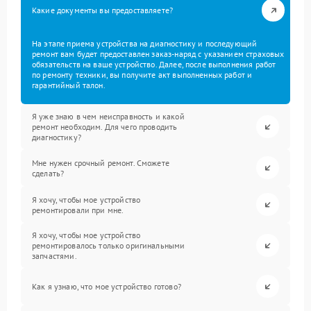
Какие документы вы предоставляете?
На этапе приема устройства на диагностику и последующий
ремонт вам будет предоставлен заказ-наряд с указанием страховых
обязательств на ваше устройство. Далее, после выполнения работ
по ремонту техники, вы получите акт выполненных работ и
гарантийный талон.
Я уже знаю в чем неисправность и какой
ремонт необходим. Для чего проводить
диагностику?
Мне нужен срочный ремонт. Сможете
сделать?
Я хочу, чтобы мое устройство
ремонтировали при мне.
Я хочу, чтобы мое устройство
ремонтировалось только оригинальными
запчастями.
Как я узнаю, что мое устройство готово?