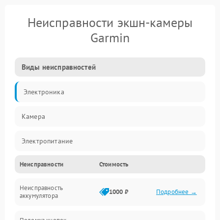
Неисправности экшн-камеры
Garmin
Виды неисправностей
Электроника
Камера
Электропитание
Неисправности
Стоимость
Память/Носитель
Неисправность
Хранение данных
1000 ₽
Подробнее →
аккумулятора
Механические повреждения