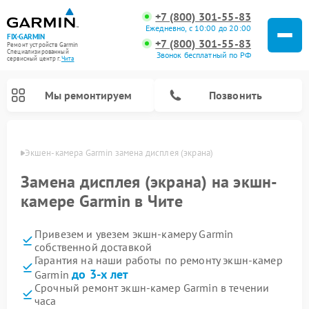
+7 (800) 301-55-83
Ежедневно, с 10:00 до 20:00
FIX-GARMIN
+7 (800) 301-55-83
Ремонт устройств Garmin
Специализированный
Звонок бесплатный по РФ
cервисный центр г.
Чита
Мы ремонтируем
Позвонить
 Чите
Экшен-камера Garmin замена дисплея (экрана)
Замена дисплея (экрана) на экшн-
камере Garmin в Чите
Привезем и увезем экшн-камеру Garmin
собственной доставкой
Гарантия на наши работы по ремонту экшн-камер
до 3-х лет
Garmin
Ремонт видеорегистраторов Garmin
Ремонт спутниковых телефонов Garmin
Ремонт велокомпьютеров Garmin
Срочный ремонт экшн-камер Garmin в течении
часа