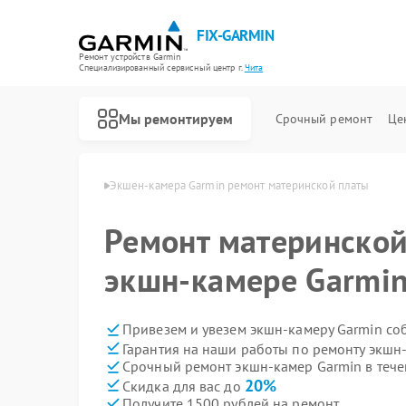
FIX-GARMIN
Ремонт устройств Garmin
Специализированный cервисный центр г.
Чита
Мы ремонтируем
Срочный ремонт
Це
камер Garmin в Чите
Экшен-камера Garmin ремонт материнской платы
Ремонт материнской
экшн-камере Garmin
Привезем и увезем экшн-камеру Garmin со
Гарантия на наши работы по ремонту экшн
Срочный ремонт экшн-камер Garmin в тече
20%
Скидка для вас до
Получите 1500 рублей на ремонт
Ремонт GPS-ошейников Garmin
Ремонт спутниковых телефонов Garmin
Ремонт видеорегистраторов Garmin
Ремонт велокомпьютеров Garmin