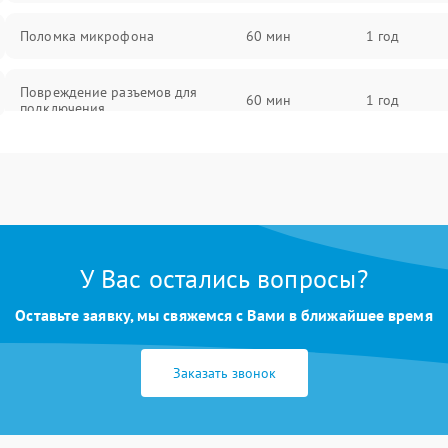
Поломка микрофона
60 мин
1 год
Повреждение разъемов для
60 мин
1 год
подключения
Неисправность системы
60 мин
1 год
стабилизации
Поломка системы Wi-Fi
60 мин
1 год
У Вас остались вопросы?
Повреждение системы GPS
60 мин
1 год
Оставьте заявку, мы свяжемся с Вами в ближайшее время
Неисправность системы защиты от
60 мин
1 год
перегрузок
Заказать звонок
Поломка системы автоматического
60 мин
1 год
отключения