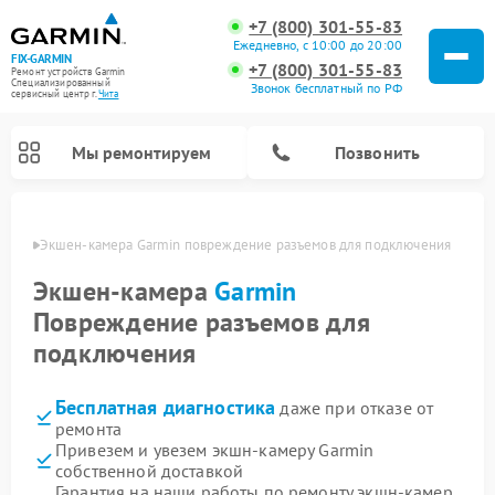
+7 (800) 301-55-83
Ежедневно, с 10:00 до 20:00
FIX-GARMIN
+7 (800) 301-55-83
Ремонт устройств Garmin
Специализированный
Звонок бесплатный по РФ
cервисный центр г.
Чита
Мы ремонтируем
Позвонить
 Чите
Экшен-камера Garmin повреждение разъемов для подключения
Экшен-камера
Garmin
Повреждение разъемов для
подключения
Бесплатная диагностика
даже при отказе от
ремонта
Привезем и увезем экшн-камеру Garmin
Ремонт видеорегистраторов Garmin
Ремонт спутниковых телефонов Garmin
Ремонт велокомпьютеров Garmin
собственной доставкой
Гарантия на наши работы по ремонту экшн-камер