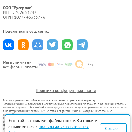
ООО "Русервис"
ИНН 7702633247
ОГРН 1077746335776
Поделиться в соц. сетях:
Мы принимаем
все формы оплаты
Политика конфиденциальности
Вся информация на сайте носит исключительно справочный характер.
Товарные знаки используются исключительно для описания устройств, в отношении которых
сервисные центры cht.garmin-fixim.ru предоставляют услуги по ремонту. Услуги оказываются
в неавторизованных сервисных центрах cht.garmin-fixim.ru, которые не связаны с
правообладателями товарных знаков или их официальными представителями.
Ремонт осуществляется для устройств, уже введенных в гражданский оборот в соответствии
Этот сайт использует файлы cookie. Вы можете
со статьей 1487 ГК РФ.
Использование товарных знаков не преследует цели индивидуализации услуг или введения
ознакомиться с
правилами использования
Согласен
потребителей в заблуждение, а служит для информирования о предоставляемых услугах по