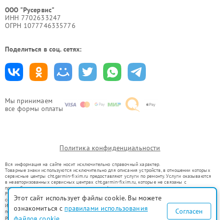
ООО "Русервис"
ИНН 7702633247
ОГРН 1077746335776
Поделиться в соц. сетях:
Мы принимаем
все формы оплаты
Политика конфиденциальности
Вся информация на сайте носит исключительно справочный характер.
Товарные знаки используются исключительно для описания устройств, в отношении которых
сервисные центры cht.garmin-fixim.ru предоставляют услуги по ремонту. Услуги оказываются
в неавторизованных сервисных центрах cht.garmin-fixim.ru, которые не связаны с
правообладателями товарных знаков или их официальными представителями.
Ремонт осуществляется для устройств, уже введенных в гражданский оборот в соответствии
Этот сайт использует файлы cookie. Вы можете
со статьей 1487 ГК РФ.
Использование товарных знаков не преследует цели индивидуализации услуг или введения
ознакомиться с
правилами использования
Согласен
потребителей в заблуждение, а служит для информирования о предоставляемых услугах по
ремонту техники указанных брендов.
файлов cookie