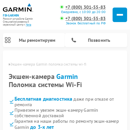
+7 (800) 301-55-83
Ежедневно, с 10:00 до 20:00
FIX-GARMIN
+7 (800) 301-55-83
Ремонт устройств Garmin
Специализированный
Звонок бесплатный по РФ
cервисный центр г.
Чита
Мы ремонтируем
Позвонить
 Чите
Экшен-камера Garmin поломка системы wi-fi
Экшен-камера
Garmin
Поломка системы Wi-Fi
Бесплатная диагностика
даже при отказе от
ремонта
Привезем и увезем экшн-камеру Garmin
собственной доставкой
Ремонт видеорегистраторов Garmin
Ремонт спутниковых телефонов Garmin
Ремонт велокомпьютеров Garmin
Гарантия на наши работы по ремонту экшн-камер
до 3-х лет
Garmin