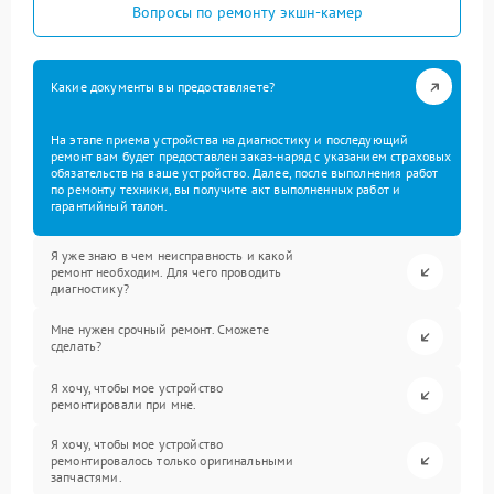
Вопросы по ремонту экшн-камер
Какие документы вы предоставляете?
На этапе приема устройства на диагностику и последующий
ремонт вам будет предоставлен заказ-наряд с указанием страховых
обязательств на ваше устройство. Далее, после выполнения работ
по ремонту техники, вы получите акт выполненных работ и
гарантийный талон.
Я уже знаю в чем неисправность и какой
ремонт необходим. Для чего проводить
диагностику?
Мне нужен срочный ремонт. Сможете
сделать?
Я хочу, чтобы мое устройство
ремонтировали при мне.
Я хочу, чтобы мое устройство
ремонтировалось только оригинальными
запчастями.