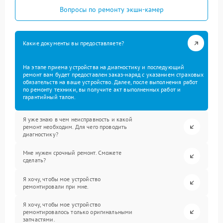
Вопросы по ремонту экшн-камер
Какие документы вы предоставляете?
На этапе приема устройства на диагностику и последующий
ремонт вам будет предоставлен заказ-наряд с указанием страховых
обязательств на ваше устройство. Далее, после выполнения работ
по ремонту техники, вы получите акт выполненных работ и
гарантийный талон.
Я уже знаю в чем неисправность и какой
ремонт необходим. Для чего проводить
диагностику?
Мне нужен срочный ремонт. Сможете
сделать?
Я хочу, чтобы мое устройство
ремонтировали при мне.
Я хочу, чтобы мое устройство
ремонтировалось только оригинальными
запчастями.