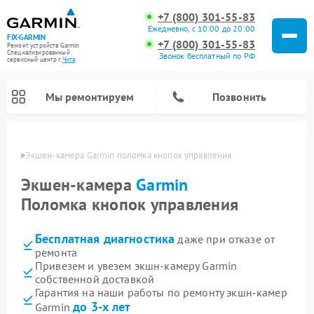
+7 (800) 301-55-83
Ежедневно, с 10:00 до 20:00
FIX-GARMIN
+7 (800) 301-55-83
Ремонт устройств Garmin
Специализированный
Звонок бесплатный по РФ
cервисный центр г.
Чита
Мы ремонтируем
Позвонить
 Чите
Экшен-камера Garmin поломка кнопок управления
Экшен-камера
Garmin
Поломка кнопок управления
Бесплатная диагностика
даже при отказе от
ремонта
Привезем и увезем экшн-камеру Garmin
собственной доставкой
Ремонт видеорегистраторов Garmin
Ремонт спутниковых телефонов Garmin
Ремонт велокомпьютеров Garmin
Гарантия на наши работы по ремонту экшн-камер
до 3-х лет
Garmin