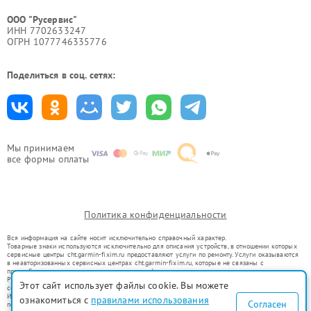
ООО "Русервис"
ИНН 7702633247
ОГРН 1077746335776
Поделиться в соц. сетях:
Мы принимаем
все формы оплаты
Политика конфиденциальности
Вся информация на сайте носит исключительно справочный характер.
Товарные знаки используются исключительно для описания устройств, в отношении которых
сервисные центры cht.garmin-fixim.ru предоставляют услуги по ремонту. Услуги оказываются
в неавторизованных сервисных центрах cht.garmin-fixim.ru, которые не связаны с
правообладателями товарных знаков или их официальными представителями.
Ремонт осуществляется для устройств, уже введенных в гражданский оборот в соответствии
Этот сайт использует файлы cookie. Вы можете
со статьей 1487 ГК РФ.
Использование товарных знаков не преследует цели индивидуализации услуг или введения
ознакомиться с
правилами использования
Согласен
потребителей в заблуждение, а служит для информирования о предоставляемых услугах по