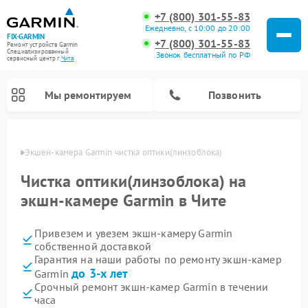
+7 (800) 301-55-83
Ежедневно, с 10:00 до 20:00
FIX-GARMIN
+7 (800) 301-55-83
Ремонт устройств Garmin
Специализированный
Звонок бесплатный по РФ
cервисный центр г.
Чита
Мы ремонтируем
Позвонить
 Чите
Экшен-камера Garmin чистка оптики(линзоблока)
Чистка оптики(линзоблока) на
экшн-камере Garmin в Чите
Привезем и увезем экшн-камеру Garmin
собственной доставкой
Гарантия на наши работы по ремонту экшн-камер
до 3-х лет
Garmin
Ремонт видеорегистраторов Garmin
Ремонт спутниковых телефонов Garmin
Ремонт велокомпьютеров Garmin
Срочный ремонт экшн-камер Garmin в течении
часа