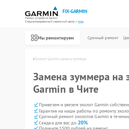
FIX-GARMIN
Ремонт устройств Garmin
Специализированный cервисный центр г.
Чита
Мы ремонтируем
Срочный ремонт
Це
лотов Garmin в Чите
Эхолот Garmin замена зуммера
Замена зуммера на 
Garmin в Чите
Привезем и увезем эхолот Garmin собстве
Гарантия на наши работы по ремонту эхол
Срочный ремонт эхолотов Garmin в течени
20%
Скидка для вас до
Получите 1500 рублей на ремонт
Ремонт GPS-ошейников Garmin
Ремонт спутниковых телефонов Garmin
Ремонт видеорегистраторов Garmin
Ремонт велокомпьютеров Garmin