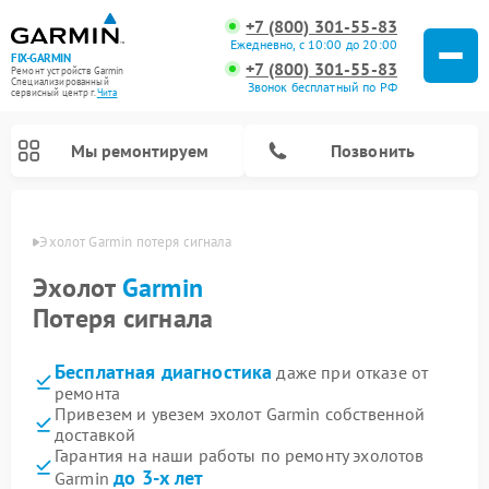
+7 (800) 301-55-83
Ежедневно, с 10:00 до 20:00
FIX-GARMIN
+7 (800) 301-55-83
Ремонт устройств Garmin
Специализированный
Звонок бесплатный по РФ
cервисный центр г.
Чита
Мы ремонтируем
Позвонить
 Чите
Эхолот Garmin потеря сигнала
Эхолот
Garmin
Потеря сигнала
Бесплатная диагностика
даже при отказе от
ремонта
Привезем и увезем эхолот Garmin собственной
доставкой
Ремонт спутниковых телефонов Garmin
Ремонт видеорегистраторов Garmin
Ремонт велокомпьютеров Garmin
Гарантия на наши работы по ремонту эхолотов
до 3-х лет
Garmin