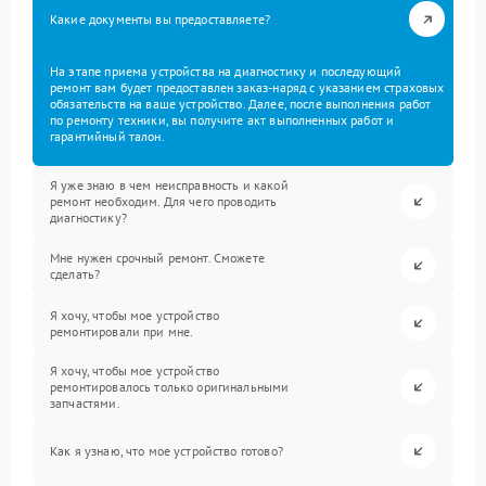
Какие документы вы предоставляете?
На этапе приема устройства на диагностику и последующий
ремонт вам будет предоставлен заказ-наряд с указанием страховых
обязательств на ваше устройство. Далее, после выполнения работ
по ремонту техники, вы получите акт выполненных работ и
гарантийный талон.
Я уже знаю в чем неисправность и какой
ремонт необходим. Для чего проводить
диагностику?
Мне нужен срочный ремонт. Сможете
сделать?
Я хочу, чтобы мое устройство
ремонтировали при мне.
Я хочу, чтобы мое устройство
ремонтировалось только оригинальными
запчастями.
Как я узнаю, что мое устройство готово?