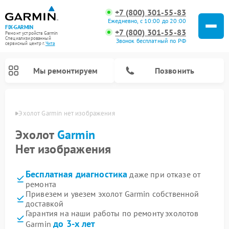
+7 (800) 301-55-83
Ежедневно, с 10:00 до 20:00
FIX-GARMIN
+7 (800) 301-55-83
Ремонт устройств Garmin
Специализированный
Звонок бесплатный по РФ
cервисный центр г.
Чита
Мы ремонтируем
Позвонить
 Чите
Эхолот Garmin нет изображения
Эхолот
Garmin
Нет изображения
Бесплатная диагностика
даже при отказе от
ремонта
Привезем и увезем эхолот Garmin собственной
доставкой
Ремонт спутниковых телефонов Garmin
Ремонт видеорегистраторов Garmin
Ремонт велокомпьютеров Garmin
Гарантия на наши работы по ремонту эхолотов
до 3-х лет
Garmin