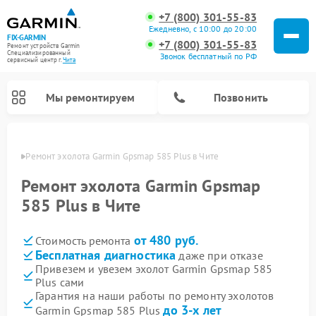
+7 (800) 301-55-83
Ежедневно, с 10:00 до 20:00
FIX-GARMIN
+7 (800) 301-55-83
Ремонт устройств Garmin
Специализированный
Звонок бесплатный по РФ
cервисный центр г.
Чита
Мы ремонтируем
Позвонить
 Чите
Ремонт эхолота Garmin Gpsmap 585 Plus в Чите
Ремонт эхолота Garmin Gpsmap
585 Plus в Чите
от 480 руб.
Стоимость ремонта
Бесплатная диагностика
даже при отказе
Привезем и увезем эхолот Garmin Gpsmap 585
Plus сами
Ремонт спутниковых телефонов Garmin
Ремонт видеорегистраторов Garmin
Ремонт велокомпьютеров Garmin
Гарантия на наши работы по ремонту эхолотов
до 3-х лет
Garmin Gpsmap 585 Plus