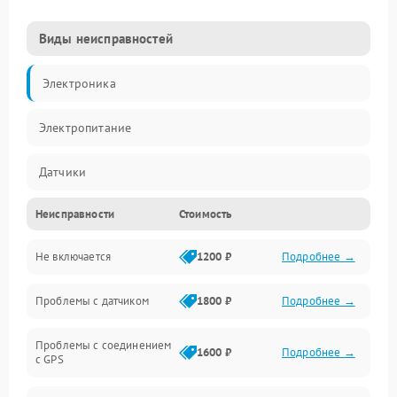
Виды неисправностей
Электроника
Электропитание
Датчики
Неисправности
Стоимость
Дисплей
Не включается
1200 ₽
Подробнее →
Навигация
Проблемы с датчиком
1800 ₽
Подробнее →
Программное обеспечение
Проблемы с соединением
Механические повреждения
1600 ₽
Подробнее →
с GPS
Оптика