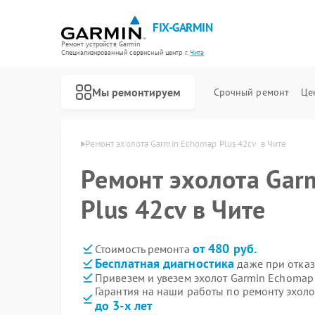
FIX-GARMIN
Ремонт устройств Garmin
Специализированный cервисный центр г.
Чита
Мы ремонтируем
Срочный ремонт
Це
лотов Garmin в Чите
Ремонт эхолота Garmin Echomap Plus 42cv  в Чите
Ремонт эхолота Gar
Plus 42cv в Чите
от 480 руб.
Стоимость ремонта
Бесплатная диагностика
даже при отказ
Привезем и увезем эхолот Garmin Echomap 
Гарантия на наши работы по ремонту эхоло
до 3-х лет
Ремонт GPS-ошейников Garmin
Ремонт спутниковых телефонов Garmin
Ремонт видеорегистраторов Garmin
Ремонт велокомпьютеров Garmin