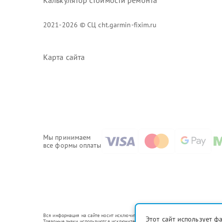
Калькулятор стоимости ремонта
2021-2026 © СЦ cht.garmin-fixim.ru
Карта сайта
Мы принимаем
все формы оплаты
Вся информация на сайте носит исключительно справочный характер.
Этот сайт использует ф
Товарные знаки используются исключительно для описания устройств, в отношени