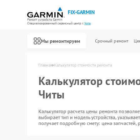
FIX-GARMIN
Ремонт устройств Garmin
Специализированный cервисный центр г.
Чита
Мы ремонтируем
Срочный ремонт
Це
Главная
Калькулятор стоимости ремонта
Калькулятор стоимо
Читы
Калькулятор расчета цены ремонта позволяет
выбирает тип и модель устройства, указывае
получает подробную смету: цена запчастей, 
Ремонт GPS-ошейников Garmin
Ремонт спутниковых телефонов Garmin
Ремонт видеорегистраторов Garmin
Ремонт велокомпьютеров Garmin