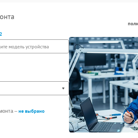
онта
полн
2
не выбрано
монта –