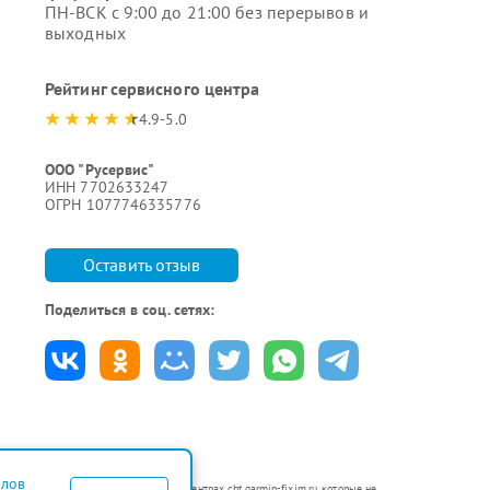
ПН-ВСК с 9:00 до 21:00 без перерывов и
выходных
Рейтинг сервисного центра
4.9-5.0
ООО "Русервис"
ИНН 7702633247
ОГРН 1077746335776
Оставить отзыв
Поделиться в соц. сетях:
йлов
ются в неавторизованных сервисных центрах cht.garmin-fixim.ru, которые не