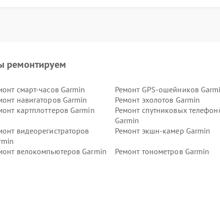
ы ремонтируем
монт смарт-часов Garmin
Ремонт GPS-ошейников Garm
монт навигаторов Garmin
Ремонт эхолотов Garmin
монт картплоттеров Garmin
Ремонт спутниковых телефон
Garmin
монт видеорегистраторов
Ремонт экшн-камер Garmin
rmin
монт велокомпьютеров Garmin
Ремонт тонометров Garmin