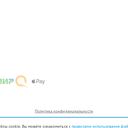
Политика конфиденциальности
айлы cookie. Вы можете ознакомиться с
правилами использования фа
и которых сервисные центры cht.garmin-fixim.ru предоставляют услуги по ремонту. Услуги оказыва